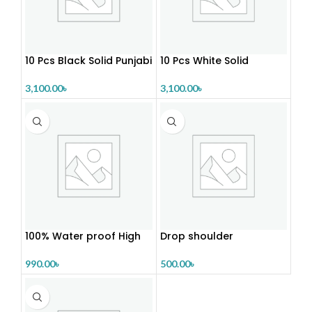
10 Pcs Black Solid Punjabi
10 Pcs White Solid
Combo
Punjabi Combo
3,100.00
৳
3,100.00
৳
100% Water proof High
Drop shoulder
quality Rain
500.00
৳
990.00
৳