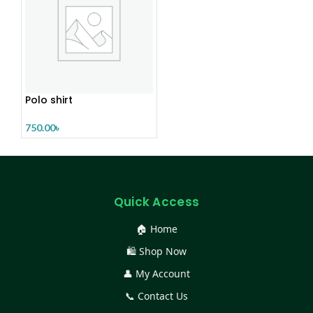
Polo shirt
750.00
৳
Quick Access
🏠 Home
🛍️ Shop Now
👤 My Account
📞 Contact Us