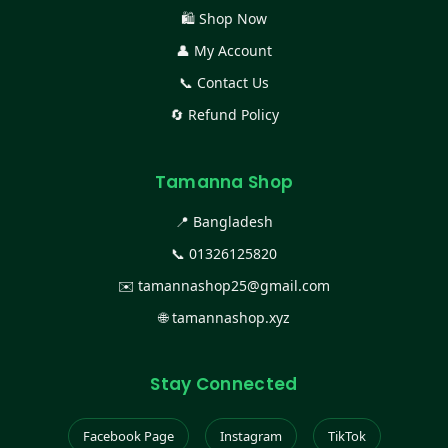
🛍️ Shop Now
👤 My Account
📞 Contact Us
🔄 Refund Policy
Tamanna Shop
📍 Bangladesh
📞
01326125820
✉️
tamannashop25@gmail.com
🌐
tamannashop.xyz
Stay Connected
Facebook Page
Instagram
TikTok