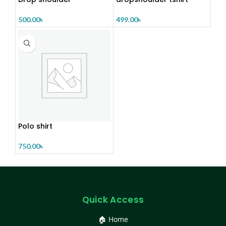
500.00
৳
499.00
৳
Polo shirt
750.00
৳
Quick Access
🏠 Home