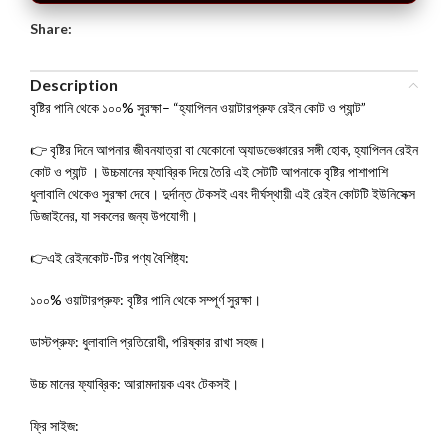
Share:
Description
বৃষ্টির পানি থেকে ১০০% সুরক্ষা– “হ্যাপিলন ওয়াটারপ্রুফ রেইন কোট ও প্যান্ট”
👉 বৃষ্টির দিনে আপনার জীবনযাত্রা বা যেকোনো অ্যাডভেঞ্চারের সঙ্গী হোক, হ্যাপিলন রেইন
কোট ও প্যান্ট । উচ্চমানের ফ্যাব্রিক দিয়ে তৈরি এই সেটটি আপনাকে বৃষ্টির পাশাপাশি
ধুলাবালি থেকেও সুরক্ষা দেবে। দুর্দান্ত টেকসই এবং দীর্ঘস্থায়ী এই রেইন কোটটি ইউনিসেক্স
ডিজাইনের, যা সকলের জন্য উপযোগী।
👉এই রেইনকোট-টির পণ্য বৈশিষ্ট্য:
১০০% ওয়াটারপ্রুফ: বৃষ্টির পানি থেকে সম্পূর্ণ সুরক্ষা।
ডাস্টপ্রুফ: ধুলাবালি প্রতিরোধী, পরিষ্কার রাখা সহজ।
উচ্চ মানের ফ্যাব্রিক: আরামদায়ক এবং টেকসই।
ফ্রি সাইজ: