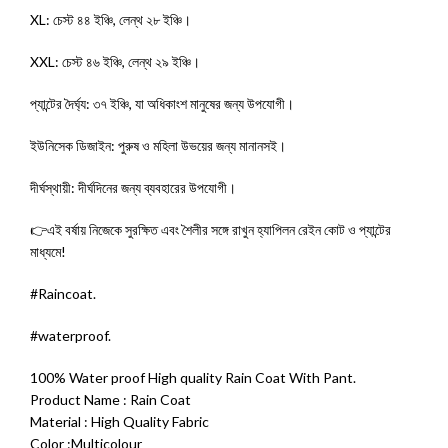
XL: চেস্ট ৪৪ ইঞ্চি, লেন্থ ২৮ ইঞ্চি।
XXL: চেস্ট ৪৬ ইঞ্চি, লেন্থ ২৯ ইঞ্চি।
প্যান্টের দৈর্ঘ্য: ৩৭ ইঞ্চি, যা অধিকাংশ মানুষের জন্য উপযোগী।
ইউনিসেক ডিজাইন: পুরুষ ও মহিলা উভয়ের জন্য মানানসই।
দীর্ঘস্থায়ী: দীর্ঘদিনের জন্য ব্যবহারের উপযোগী।
👉এই বর্ষায় নিজেকে সুরক্ষিত এবং শৈলীর সঙ্গে রাখুন হ্যাপিলন রেইন কোট ও প্যান্টের
মাধ্যমে!
#Raincoat.
#waterproof.
100% Water proof High quality Rain Coat With Pant.
Product Name : Rain Coat
Material : High Quality Fabric
Color :Multicolour