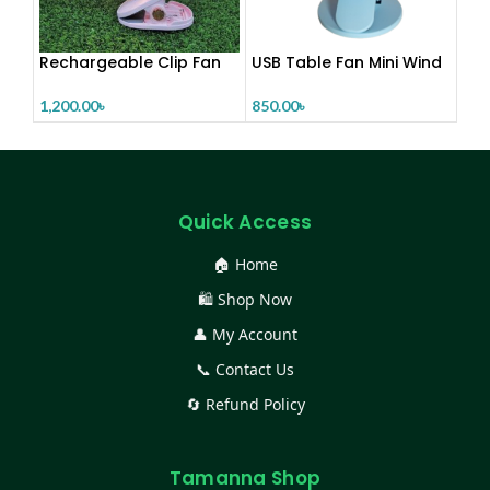
Rechargeable Clip Fan
USB Table Fan Mini Wind
Power Handh
1,200.00
৳
850.00
৳
Quick Access
🏠 Home
🛍️ Shop Now
👤 My Account
📞 Contact Us
🔄 Refund Policy
Tamanna Shop