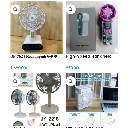
𝐃𝐏 𝟕𝟔𝟐𝟒 𝐑𝐞𝐜𝐡𝐚𝐫𝐠𝐞𝐚𝐛���
High-Speed Handheld
Transparent Fan
1,690.00
৳
950.00
৳