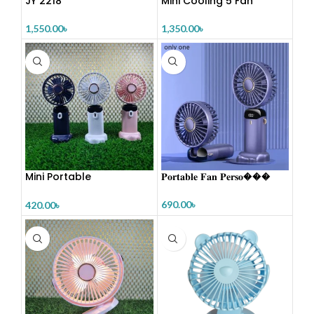
JY 2218
Mini Cooling 5 Fan
1,550.00
৳
1,350.00
৳
Mini Portable
𝐏𝐨𝐫𝐭𝐚𝐛𝐥𝐞 𝐅𝐚𝐧 𝐏𝐞𝐫𝐬𝐨���
Rechargeable Hand Fan
690.00
৳
420.00
৳