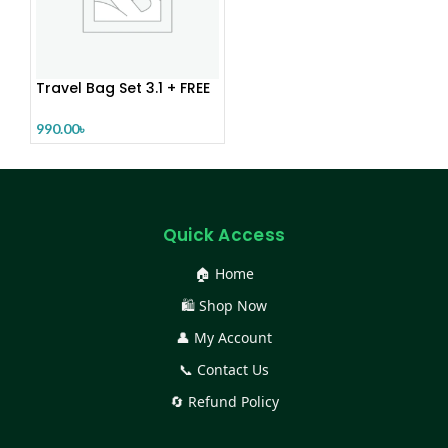
Travel Bag Set 3.1 + FREE
W
990.00
৳
Quick Access
🏠 Home
🛍️ Shop Now
👤 My Account
📞 Contact Us
🔄 Refund Policy