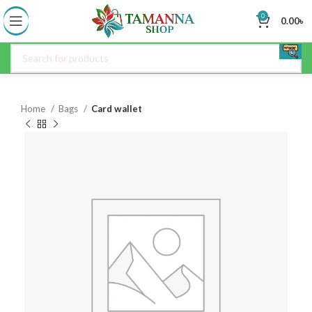
0
0.00
৳
Home
Bags
Card wallet